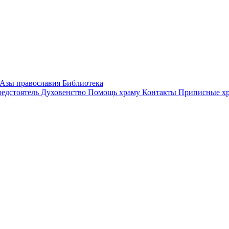
Азы православия
Библиотека
едстоятель
Духовенство
Помощь храму
Контакты
Приписные х