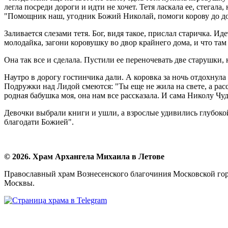
легла посреди дороги и идти не хочет. Тетя ласкала ее, стегал
"Помощник наш, угодник Божий Николай, помоги корову до дома
Заливается слезами тетя. Бог, видя такое, прислал старичка. Ид
молодайка, загони коровушку во двор крайнего дома, и что там б
Она так все и сделала. Пустили ее переночевать две старушки, 
Наутро в дорогу гостинчика дали. А коровка за ночь отдохнула
Подружки над Лидой смеются: "Ты еще не жила на свете, а расс
родная бабушка моя, она нам все рассказала. И сама Николу Чу
Девочки выбрали книги и ушли, а взрослые удивились глубокой
благодати Божией".
© 2026. Храм Архангела Михаила в Летове
Православный храм Вознесенского благочиния Московской гор
Москвы.