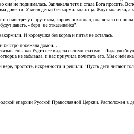
а, но она не поднималась. Заплакала тетя и стала Бога просить. 
 довести. У меня детки без кормильца-отца. Ждут молочка, а к
ет он навстречу с прутиком, корову похлопал, она встала и пошла
удут давать, - бери, не отказывайся".
накормили. И коровушка без корма и питья не осталась.
 и быстро побежала домой...
казываешь, как будто все видела своими глазами". Лида улыбнул
дотворца не забывала, и нас приучила почитать его. Мы с ней ак
 вере, простоте, искренности и решили: "Пусть дети читают тол
одской епархии Русской Православной Церкви. Расположен в д