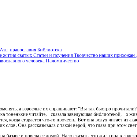
Азы православия
Библиотека
е жития святых
Статьи и поучения
Творчество наших прихожан
авославного человека
Паломничество
менять, а взрослые их спрашивают: "Вы так быстро прочитали?"
ка тоненькие читайте, - сказала заведующая библиотекой, - о ж
ся, когда старается что-то прочесть. Вот она вслух читает из ак
 слов. Она рассказывала с такой верой, что глаза при этом све
 на базаре и повела ее домой. Надо сказать, что жила она в дале