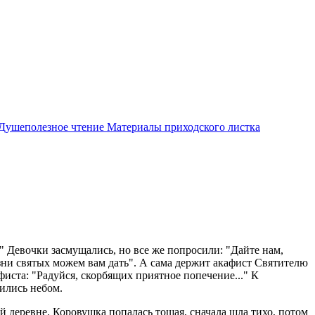
Душеполезное чтение
Материалы приходского листка
 Девочки засмущались, но все же попросили: "Дайте нам,
изни святых можем вам дать". А сама держит акафист Святителю
афиста: "Радуйся, скорбящих приятное попечение..." К
тились небом.
кой деревне. Коровушка попалась тощая, сначала шла тихо, потом