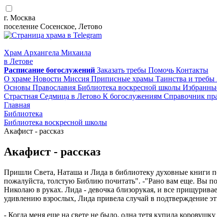
г. Москва
поселение Сосенское, Летово
Храм Архангела Михаила
в Летове
Расписание
богослужений
Заказать требы
Помочь
Контакты
О храме
Новости
Миссия
Приписные храмы
Таинства и требы
Основы Православия
Библиотека воскресной школы
Избранны
Страстная Седмица в Летово
К богослужениям
Справочник пр
Главная
Библиотека
Библиотека воскресной школы
Акафист - рассказ
Акафист - рассказ
Пришли Света, Наташа и Лида в библиотеку духовные книги по
пожалуйста, толстую Библию почитать". -"Рано вам еще. Вы по
Николаю в руках. Лида - девочка близорукая, и все прищуривает
удивлению взрослых, Лида привела случай в подтверждение этих
- Когда меня еще на свете не было, одна тетя купила коровушку