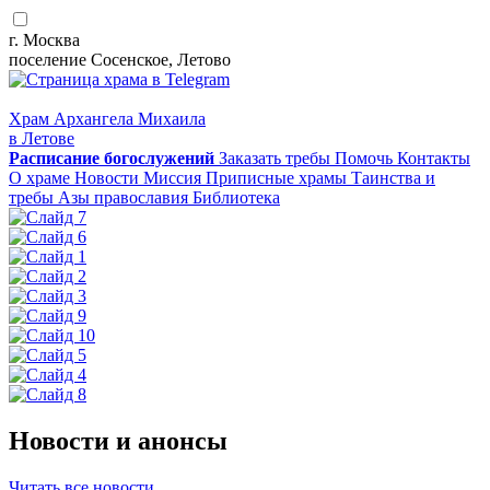
г. Москва
поселение Сосенское, Летово
Храм Архангела Михаила
в Летове
Расписание
богослужений
Заказать требы
Помочь
Контакты
О храме
Новости
Миссия
Приписные храмы
Таинства и
требы
Азы православия
Библиотека
Новости и анонсы
Читать все новости