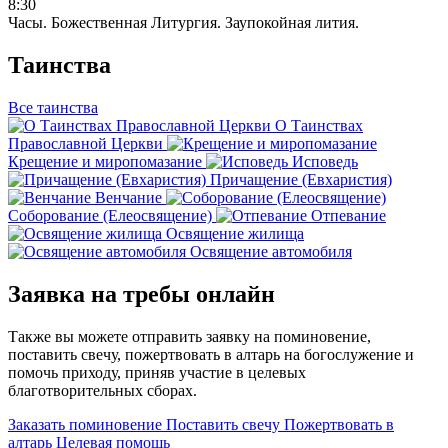
8:30
Часы. Божественная Литургия. Заупокойная лития.
Таинства
Все таинства
О Таинствах
Православной Церкви
Крещение и миропомазание
Исповедь
Причащение (Евхаристия)
Венчание
Соборование (Елеосвящение)
Отпевание
Освящение жилища
Освящение автомобиля
Заявка на требы онлайн
Также вы можете отправить заявку на поминовение,
поставить свечу, пожертвовать в алтарь на богослужение и
помочь приходу, приняв участие в целевых
благотворительных сборах.
Заказать поминовение
Поставить свечу
Пожертвовать в
алтарь
Целевая помощь