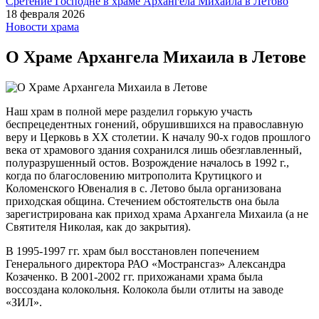
Сретение Господне в храме Архангела Михаила в Летово
18 февраля 2026
Новости храма
О Храме Архангела Михаила в Летове
Наш храм в полной мере разделил горькую участь
беспрецедентных гонений, обрушившихся на православную
веру и Церковь в XX столетии. К началу 90-х годов прошлого
века от храмового здания сохранился лишь обезглавленный,
полуразрушенный остов. Возрождение началось в 1992 г.,
когда по благословению митрополита Крутицкого и
Коломенского Ювеналия в с. Летово была организована
приходская община. Стечением обстоятельств она была
зарегистрирована как приход храма Архангела Михаила (а не
Святителя Николая, как до закрытия).
В 1995-1997 гг. храм был восстановлен попечением
Генерального директора РАО «Мострансгаз» Александра
Козаченко. В 2001-2002 гг. прихожанами храма была
воссоздана колокольня. Колокола были отлиты на заводе
«ЗИЛ».