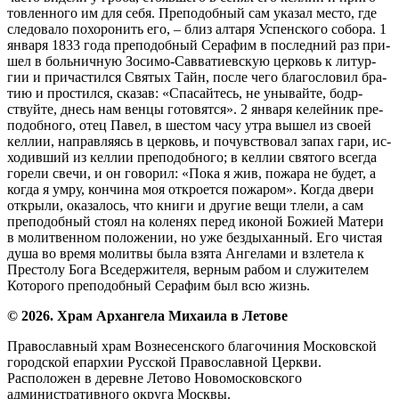
тов­лен­но­го им для се­бя. Пре­по­доб­ный сам ука­зал ме­сто, где
сле­до­ва­ло по­хо­ро­нить его, – близ ал­та­ря Успен­ско­го со­бо­ра. 1
ян­ва­ря 1833 го­да пре­по­доб­ный Се­ра­фим в по­след­ний раз при­
шел в боль­нич­ную Зо­си­мо-Сав­ва­ти­ев­скую цер­ковь к ли­тур­
гии и при­ча­стил­ся Свя­тых Тайн, по­сле че­го бла­го­сло­вил бра­
тию и про­стил­ся, ска­зав: «Спа­сай­тесь, не уны­вай­те, бодр­
ствуй­те, днесь нам вен­цы го­то­вят­ся». 2 ян­ва­ря ке­лей­ник пре­
по­доб­но­го, отец Па­вел, в ше­стом ча­су утра вы­шел из сво­ей
кел­лии, на­прав­ля­ясь в цер­ковь, и по­чув­ство­вал за­пах га­ри, ис­
хо­див­ший из кел­лии пре­по­доб­но­го; в кел­лии свя­то­го все­гда
го­ре­ли све­чи, и он го­во­рил: «По­ка я жив, по­жа­ра не бу­дет, а
ко­гда я умру, кон­чи­на моя от­кро­ет­ся по­жа­ром». Ко­гда две­ри
от­кры­ли, ока­за­лось, что кни­ги и дру­гие ве­щи тле­ли, а сам
пре­по­доб­ный сто­ял на ко­ле­нях пе­ред ико­ной Бо­жи­ей Ма­те­ри
в мо­лит­вен­ном по­ло­же­нии, но уже без­ды­хан­ный. Его чи­стая
ду­ша во вре­мя мо­лит­вы бы­ла взя­та Ан­ге­ла­ми и взле­те­ла к
Пре­сто­лу Бо­га Все­дер­жи­те­ля, вер­ным ра­бом и слу­жи­те­лем
Ко­то­ро­го пре­по­доб­ный Се­ра­фим был всю жизнь.
© 2026. Храм Архангела Михаила в Летове
Православный храм Вознесенского благочиния Московской
городской епархии Русской Православной Церкви.
Расположен в деревне Летово Новомосковского
административного округа Москвы.