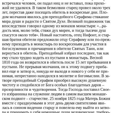
встре­чал­ся че­ло­век, он па­дал ниц и не вста­вал, по­ка про­хо­
жий не уда­лял­ся. В та­ком без­мол­вии ста­рец про­вел око­ло трех
лет, пе­ре­став да­же по­се­щать оби­тель в вос­крес­ные дни. Пло­
дом мол­ча­ния яви­лось для пре­по­доб­но­го Се­ра­фи­ма стя­жа­ние
ми­ра ду­ши и ра­до­сти о Свя­том Ду­хе. Ве­ли­кий по­движ­ник так
впо­след­ствии го­во­рил од­но­му из мо­на­хов мо­на­сты­ря: «...ра­
дость моя, мо­лю те­бя, стя­жи дух ми­рен, и то­гда ты­ся­чи душ
спа­сут­ся око­ло те­бя». Но­вый на­сто­я­тель, отец Ни­фонт, и стар­
шая бра­тия оби­те­ли пред­ло­жи­ли от­цу Се­ра­фи­му или по-преж­
не­му при­хо­дить в мо­на­стырь по вос­кре­се­ньям для уча­стия в
бо­го­слу­же­нии и при­ча­ще­ния в оби­те­ли Свя­тых Та­ин, или
вер­нуть­ся в оби­тель. Пре­по­доб­ный из­брал по­след­нее, так как
ему ста­ло труд­но хо­дить из пу­сты­ни в мо­на­стырь. Вес­ной
1810 го­да он воз­вра­тил­ся в оби­тель по­сле 15 лет пре­бы­ва­ния в
пу­сты­ни. Не пре­ры­вая мол­ча­ния, он к это­му по­дви­гу при­ба­
вил еще и за­твор и, ни­ку­да не вы­хо­дя и ни­ко­го у се­бя не при­
ни­мая, непре­стан­но на­хо­дил­ся в мо­лит­ве и бо­го­мыс­лии. В за­
тво­ре пре­по­доб­ный Се­ра­фим при­об­рел вы­со­кую ду­шев­ную
чи­сто­ту и спо­до­бил­ся от Бо­га осо­бых бла­го­дат­ных да­ров –
про­зор­ли­во­сти и чу­до­тво­ре­ния. То­гда Гос­подь по­ста­вил Сво­е­
го из­бран­ни­ка на слу­же­ние лю­дям в са­мом выс­шем мо­на­ше­
ском по­дви­ге – стар­че­стве. 25 но­яб­ря 1825 го­да Ма­терь Бо­жия
вме­сте с празд­ну­е­мы­ми в этот день дву­мя свя­ти­те­ля­ми яви­
лась в сон­ном ви­де­нии стар­цу и по­ве­ле­ла ему вый­ти из за­тво­
ра и при­ни­мать у се­бя немощ­ные ду­ши че­ло­ве­че­ские, тре­бу­ю­