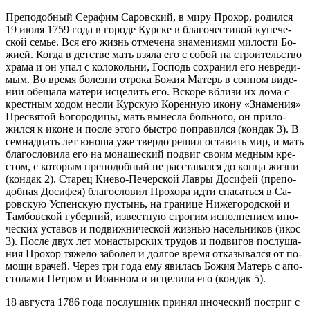
Пре­по­доб­ный Се­ра­фим Са­ров­ский, в ми­ру Про­хор, ро­дил­ся
19 июля 1759 го­да в го­ро­де Кур­ске в бла­го­че­сти­вой ку­пе­че­
ской се­мье. Вся его жизнь от­ме­че­на зна­ме­ни­я­ми ми­ло­сти Бо­
жи­ей. Ко­гда в дет­стве мать взя­ла его с со­бой на стро­и­тель­ство
хра­ма и он упал с ко­ло­коль­ни, Гос­подь со­хра­нил его невре­ди­
мым. Во вре­мя бо­лез­ни от­ро­ка Бо­жия Ма­терь в сон­ном ви­де­
нии обе­ща­ла ма­те­ри ис­це­лить его. Вско­ре вбли­зи их до­ма с
крест­ным хо­дом нес­ли Кур­скую Ко­рен­ную ико­ну «Зна­ме­ния»
Пре­свя­той Бо­го­ро­ди­цы, мать вы­нес­ла боль­но­го, он при­ло­
жил­ся к иконе и по­сле это­го быст­ро по­пра­вил­ся (кондак 3). В
сем­на­дцать лет юно­ша уже твер­до ре­шил оста­вить мир, и мать
бла­го­сло­ви­ла его на мо­на­ше­ский по­двиг сво­им мед­ным кре­
стом, с ко­то­рым пре­по­доб­ный не рас­ста­вал­ся до кон­ца жиз­ни
(кондак 2). Ста­рец Ки­е­во-Пе­чер­ской Лав­ры До­си­фей (пре­по­
доб­ная До­си­фея) бла­го­сло­вил Про­хо­ра ид­ти спа­сать­ся в Са­
ров­скую Успен­скую пу­стынь, на гра­ни­це Ни­же­го­род­ской и
Там­бов­ской гу­бер­ний, из­вест­ную стро­гим ис­пол­не­ни­ем ино­
че­ских уста­вов и по­движ­ни­че­ской жиз­нью на­сель­ни­ков (икос
3). По­сле двух лет мо­на­стыр­ских тру­дов и по­дви­гов по­слу­ша­
ния Про­хор тя­же­ло за­бо­лел и дол­гое вре­мя от­ка­зы­вал­ся от по­
мо­щи вра­чей. Через три го­да ему яви­лась Бо­жия Ма­терь с апо­
сто­ла­ми Пет­ром и Иоан­ном и ис­це­ли­ла его (кондак 5).
18 ав­гу­ста 1786 го­да по­слуш­ник при­нял ино­че­ский по­стриг с