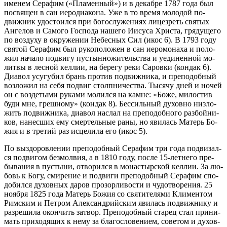
име­нем Се­ра­фим («Пла­мен­ный») и в де­каб­ре 1787 го­да был
по­свя­щен в сан иеро­ди­а­ко­на. Уже в то вре­мя мо­ло­дой по­
движ­ник удо­сто­ил­ся при бо­го­слу­же­ни­ях ли­це­зреть свя­тых
Ан­ге­лов и Са­мо­го Гос­по­да на­ше­го Иису­са Хри­ста, гря­ду­ще­го
по воз­ду­ху в окру­же­нии Небес­ных Сил (икос 6). В 1793 го­ду
свя­той Се­ра­фим был ру­ко­по­ло­жен в сан иеро­мо­на­ха и по­ло­
жил на­ча­ло по­дви­гу пу­стын­но­жи­тель­ства и уеди­нен­ной мо­
лит­вы в лес­ной кел­лии, на бе­ре­гу ре­ки Са­ров­ки (кондак 6).
Диа­вол усу­гу­бил брань про­тив по­движ­ни­ка, и пре­по­доб­ный
воз­ло­жил на се­бя по­двиг столп­ни­че­ства. Ты­ся­чу дней и но­чей
он с воз­де­ты­ми ру­ка­ми мо­лил­ся на камне: «Бо­же, ми­ло­стив
бу­ди мне, греш­но­му» (кондак 8). Бес­силь­ный ду­хов­но низ­ло­
жить по­движ­ни­ка, диа­вол на­слал на пре­по­доб­но­го раз­бой­ни­
ков, на­нес­ших ему смер­тель­ные ра­ны, но яви­лась Ма­терь Бо­
жия и в тре­тий раз ис­це­ли­ла его (икос 5).
По вы­здо­ров­ле­нии пре­по­доб­ный Се­ра­фим три го­да под­ви­зал­
ся по­дви­гом без­мол­вия, а в 1810 го­ду, по­сле 15-лет­не­го пре­
бы­ва­ния в пу­сты­ни, от­во­рил­ся в мо­на­стыр­ской кел­лии. За лю­
бовь к Бо­гу, сми­ре­ние и по­дви­ги пре­по­доб­ный Се­ра­фим спо­
до­бил­ся ду­хов­ных да­ров про­зор­ли­во­сти и чу­до­тво­ре­ния. 25
но­яб­ря 1825 го­да Ма­терь Бо­жия со свя­ти­те­ля­ми Кли­мен­том
Рим­ским и Пет­ром Алек­сан­дрий­ским яви­лась по­движ­ни­ку и
раз­ре­ши­ла окон­чить за­твор. Пре­по­доб­ный ста­рец стал при­ни­
мать при­хо­дя­щих к нему за бла­го­сло­ве­ни­ем, со­ве­том и ду­хов­