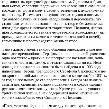
скром­но­стью, при­су­щей рус­ским свя­тым. С дет­ства из­бран­
ный Бо­гом, са­ров­ский по­движ­ник без ко­ле­ба­ний и со­мне­ний
вос­хо­дит от си­лы в си­лу в сво­ем стрем­ле­нии к ду­хов­но­му со­
вер­шен­ству. Во­семь лет по­слуш­ни­че­ских тру­дов и во­семь лет
хра­мо­во­го слу­же­ния в сане иеро­ди­а­ко­на и иеро­мо­на­ха, пу­
стын­но­жи­тель­ство и столп­ни­че­ство, за­твор и без­мол­вие сме­
ня­ют друг дру­га и вен­ча­ют­ся стар­че­ством. По­дви­ги, да­ле­ко
пре­вос­хо­дя­щие есте­ствен­ные че­ло­ве­че­ские воз­мож­но­сти (на­
при­мер, мо­лит­ва на камне в те­че­ние ты­ся­чи дней и но­чей),
гар­мо­нич­но и про­сто вхо­дят в жизнь свя­то­го.
Тай­на жи­во­го мо­лит­вен­но­го об­ще­ния опре­де­ля­ет ду­хов­ное
на­сле­дие пре­по­доб­но­го Се­ра­фи­ма, но он оста­вил Церк­ви еще
од­но бо­гат­ство – крат­кие, но пре­крас­ные на­став­ле­ния, за­пи­
сан­ные от­ча­сти им са­мим, а от­ча­сти слы­шав­ши­ми их. Неза­
дол­го до про­слав­ле­ния свя­то­го бы­ла най­де­на и в 1903 го­ду
на­пе­ча­та­на «Бе­се­да пре­по­доб­но­го Се­ра­фи­ма Са­ров­ско­го о це­
ли хри­сти­ан­ской жиз­ни», со­сто­яв­ша­я­ся в кон­це но­яб­ря 1831 г.,
за год с неболь­шим до его пре­став­ле­ния. Бе­се­да эта яви­лась
са­мым дра­го­цен­ным вкла­дом по­движ­ни­ка в со­кро­вищ­ни­цу
рус­ско­го свя­то­оте­че­ско­го уче­ния. Кро­ме уче­ния о сущ­но­сти
хри­сти­ан­ской жиз­ни, в ней со­дер­жит­ся но­вое изъ­яс­не­ние
мно­гих важ­ней­ших мест Свя­щен­но­го Пи­са­ния.
«Пост, мо­лит­ва, бде­ние и вся­кие дру­гие де­ла хри­сти­ан­ские, –