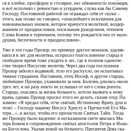
ся в хлебне, просфорне и сто­лярне, нес обя­зан­но­сти по­но­ма­ря,
и всё ис­пол­нял с рев­но­стью и усер­ди­ем, слу­жа как бы Са­мо­му
Гос­по­ду. По­сто­ян­ной ра­бо­той он ограж­дал се­бя от ску­ки –
это­го, как поз­же он го­во­рил, «опас­ней­ше­го ис­ку­ше­ния для
но­во­на­чаль­ных ино­ков, ко­то­рое вра­чу­ет­ся мо­лит­вой, воз­дер­
жа­ни­ем от празд­но­сло­вия, по­силь­ным ру­ко­де­ли­ем, чте­ни­ем
Сло­ва Бо­жия и тер­пе­ни­ем, по­то­му что рож­да­ет­ся оно от ма­ло­
ду­шия, бес­печ­но­сти и празд­но­сло­вия».
Уже в эти го­ды Про­хор, по при­ме­ру дру­гих мо­на­хов, уда­ляв­
ших­ся в лес для мо­лит­вы, ис­про­сил бла­го­сло­ве­ние стар­ца в
сво­бод­ное вре­мя то­же ухо­дить в лес, где в пол­ном оди­но­че­
стве тво­рил Иису­со­ву мо­лит­ву. Через два го­да по­слуш­ник
Про­хор за­бо­лел во­дян­кой, те­ло его рас­пух­ло, он ис­пы­ты­вал
тяж­кие стра­да­ния. На­став­ник, отец Иосиф, и дру­гие стар­цы,
лю­бив­шие Про­хо­ра, уха­жи­ва­ли за ним. Бо­лезнь дли­лась око­ло
трех лет, и ни ра­зу ни­кто не услы­шал от него сло­ва ро­по­та.
Стар­цы, опа­са­ясь за жизнь боль­но­го, хо­те­ли вы­звать к нему
вра­ча, од­на­ко Про­хор про­сил это­го не де­лать, ска­зав от­цу Па­
хо­мию: «Я пре­дал се­бя, от­че свя­тый, Ис­тин­но­му Вра­чу душ и
те­лес – Гос­по­ду на­ше­му Иису­су Хри­сту и Пре­чи­стой Его Ма­
те­ри...», и же­лал, чтобы его при­ча­сти­ли Свя­тых Тайн. То­гда
же Про­хо­ру бы­ло ви­де­ние: в неска­зан­ном све­те яви­лась Ма­
терь Бо­жия в со­про­вож­де­нии свя­тых апо­сто­лов Пет­ра и Иоан­
на Бо­го­сло­ва. Ука­зав ру­кой на боль­но­го, Пре­свя­тая Де­ва ска­