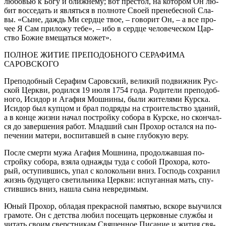
лю­бо­вью к Бо­гу и ближ­не­му; вот пре­стол, на ко­то­ром Он лю­
бит вос­се­дать и яв­лять­ся в пол­но­те Сво­ей пре­не­бес­ной Сла­
вы. «Сыне, даждь Ми серд­це твое, – го­во­рит Он, – а все про­
чее Я Сам при­ло­жу те­бе», – ибо в серд­це че­ло­ве­че­ском Цар­
ство Бо­жие вме­щать­ся мо­жет».
ПОЛНОЕ ЖИТИЕ ПРЕПОДОБНОГО СЕРАФИМА
САРОВСКОГО
Пре­по­доб­ный Се­ра­фим Са­ров­ский, ве­ли­кий по­движ­ник Рус­
ской Церк­ви, ро­дил­ся 19 июля 1754 го­да. Ро­ди­те­ли пре­по­доб­
но­го, Ис­и­дор и Ага­фия Мош­ни­ны, бы­ли жи­те­ля­ми Кур­ска.
Ис­и­дор был куп­цом и брал под­ря­ды на стро­и­тель­ство зда­ний,
а в кон­це жиз­ни на­чал по­строй­ку со­бо­ра в Кур­ске, но скон­чал­
ся до за­вер­ше­ния ра­бот. Млад­ший сын Про­хор остал­ся на по­
пе­че­нии ма­те­ри, вос­пи­тав­шей в сыне глу­бо­кую ве­ру.
По­сле смер­ти му­жа Ага­фия Мош­ни­на, про­дол­жав­шая по­
строй­ку со­бо­ра, взя­ла од­на­жды ту­да с со­бой Про­хо­ра, ко­то­
рый, осту­пив­шись, упал с ко­ло­коль­ни вниз. Гос­подь со­хра­нил
жизнь бу­ду­ще­го све­тиль­ни­ка Церк­ви: ис­пу­ган­ная мать, спу­
стив­шись вниз, на­шла сы­на невре­ди­мым.
Юный Про­хор, об­ла­дая пре­крас­ной па­мя­тью, вско­ре вы­учил­ся
гра­мо­те. Он с дет­ства лю­бил по­се­щать цер­ков­ные служ­бы и
чи­тать сво­им сверст­ни­кам Свя­щен­ное Пи­са­ние и жи­тия свя­