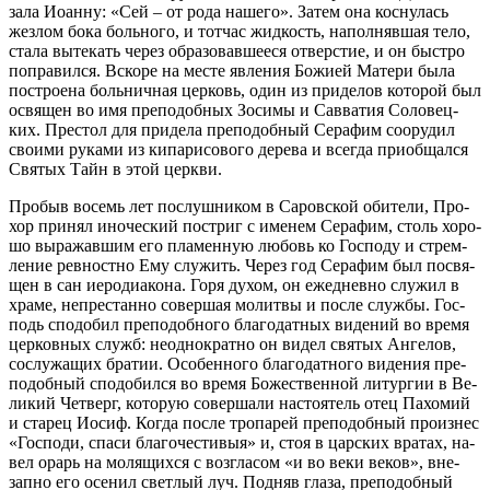
за­ла Иоан­ну: «Сей – от ро­да на­ше­го». За­тем она кос­ну­лась
жез­лом бо­ка боль­но­го, и тот­час жид­кость, на­пол­няв­шая те­ло,
ста­ла вы­те­кать через об­ра­зо­вав­ше­е­ся от­вер­стие, и он быст­ро
по­пра­вил­ся. Вско­ре на ме­сте яв­ле­ния Бо­жи­ей Ма­те­ри бы­ла
по­стро­е­на боль­нич­ная цер­ковь, один из при­де­лов ко­то­рой был
освя­щен во имя пре­по­доб­ных Зо­си­мы и Сав­ва­тия Со­ло­вец­
ких. Пре­стол для при­де­ла пре­по­доб­ный Се­ра­фим со­ору­дил
сво­и­ми ру­ка­ми из ки­па­ри­со­во­го де­ре­ва и все­гда при­об­щал­ся
Свя­тых Тайн в этой церк­ви.
Про­быв во­семь лет по­слуш­ни­ком в Са­ров­ской оби­те­ли, Про­
хор при­нял ино­че­ский по­стриг с име­нем Се­ра­фим, столь хо­ро­
шо вы­ра­жав­шим его пла­мен­ную лю­бовь ко Гос­по­ду и стрем­
ле­ние рев­ност­но Ему слу­жить. Через год Се­ра­фим был по­свя­
щен в сан иеро­ди­а­ко­на. Го­ря ду­хом, он еже­днев­но слу­жил в
хра­ме, непре­стан­но со­вер­шая мо­лит­вы и по­сле служ­бы. Гос­
подь спо­до­бил пре­по­доб­но­го бла­го­дат­ных ви­де­ний во вре­мя
цер­ков­ных служб: неод­но­крат­но он ви­дел свя­тых Ан­ге­лов,
со­слу­жа­щих бра­тии. Осо­бен­но­го бла­го­дат­но­го ви­де­ния пре­
по­доб­ный спо­до­бил­ся во вре­мя Бо­же­ствен­ной ли­тур­гии в Ве­
ли­кий Чет­верг, ко­то­рую со­вер­ша­ли на­сто­я­тель отец Па­хо­мий
и ста­рец Иосиф. Ко­гда по­сле тро­па­рей пре­по­доб­ный про­из­нес
«Гос­по­ди, спа­си бла­го­че­сти­выя» и, стоя в цар­ских вра­тах, на­
вел орарь на мо­ля­щих­ся с воз­гла­сом «и во ве­ки ве­ков», вне­
зап­но его осе­нил свет­лый луч. Под­няв гла­за, пре­по­доб­ный