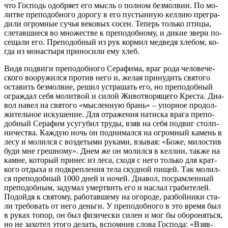
что Гос­подь одоб­ря­ет его мысль о пол­ном без­мол­вии. По мо­
лит­ве пре­по­доб­но­го до­ро­гу в его пу­стын­ную кел­лию пре­гра­
ди­ли огром­ные су­чья ве­ко­вых со­сен. Те­перь толь­ко пти­цы,
сле­тав­ши­е­ся во мно­же­стве к пре­по­доб­но­му, и ди­кие зве­ри по­
се­ща­ли его. Пре­по­доб­ный из рук кор­мил мед­ве­дя хле­бом, ко­
гда из мо­на­сты­ря при­но­си­ли ему хлеб.
Ви­дя по­дви­ги пре­по­доб­но­го Се­ра­фи­ма, враг ро­да че­ло­ве­че­
ско­го во­ору­жил­ся про­тив него и, же­лая при­ну­дить свя­то­го
оста­вить без­мол­вие, ре­шил устра­шать его, но пре­по­доб­ный
ограж­дал се­бя мо­лит­вой и си­лой Жи­во­тво­ря­ще­го Кре­ста. Диа­
вол на­вел на свя­то­го «мыс­лен­ную брань» – упор­ное про­дол­
жи­тель­ное ис­ку­ше­ние. Для от­ра­же­ния на­тис­ка вра­га пре­по­
доб­ный Се­ра­фим усу­гу­бил тру­ды, взяв на се­бя по­двиг столп­
ни­че­ства. Каж­дую ночь он под­ни­мал­ся на огром­ный ка­мень в
ле­су и мо­лил­ся с воз­де­ты­ми ру­ка­ми, взы­вая: «Бо­же, ми­ло­стив
бу­ди мне греш­но­му». Днем же он мо­лил­ся в кел­лии, так­же на
камне, ко­то­рый при­нес из ле­са, схо­дя с него толь­ко для крат­
ко­го от­ды­ха и под­креп­ле­ния те­ла скуд­ной пи­щей. Так мо­лил­
ся пре­по­доб­ный 1000 дней и но­чей. Диа­вол, по­срам­лен­ный
пре­по­доб­ным, за­ду­мал умерт­вить его и на­слал гра­би­те­лей.
По­дой­дя к свя­то­му, ра­бо­тав­ше­му на ого­ро­де, раз­бой­ни­ки ста­
ли тре­бо­вать от него день­ги. У пре­по­доб­но­го в это вре­мя был
в ру­ках то­пор, он был физи­че­ски си­лен и мог бы обо­ро­нять­ся,
но не за­хо­тел это­го де­лать, вспом­нив сло­ва Гос­по­да: «Взяв­