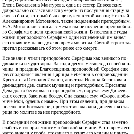
Еле­на Ва­си­льев­на Ман­ту­ро­ва, од­на из се­стер Ди­ве­ев­ских,
доб­ро­воль­но со­гла­сив­ша­я­ся уме­реть из по­слу­ша­ния стар­цу за
сво­е­го бра­та, ко­то­рый был еще ну­жен в этой жиз­ни; Ни­ко­лай
Алек­сан­дро­вич Мо­то­ви­лов, так­же ис­це­лен­ный пре­по­доб­ным.
Н.А. Мо­то­ви­лов за­пи­сал за­ме­ча­тель­ное по­уче­ние пре­по­доб­но­
го Се­ра­фи­ма о це­ли хри­сти­ан­ской жиз­ни. В по­след­ние го­ды
жиз­ни пре­по­доб­но­го Се­ра­фи­ма один ис­це­лен­ный им ви­дел
его сто­яв­шим на воз­ду­хе во ­вре­мя мо­лит­вы. Свя­той стро­го за­
пре­тил рас­ска­зы­вать об этом ра­нее его смер­ти.
Все зна­ли и чти­ли пре­по­доб­но­го Се­ра­фи­ма как ве­ли­ко­го по­
движ­ни­ка и чу­до­твор­ца. За год и де­сять ме­ся­цев до сво­ей кон­
чи­ны, в празд­ник Бла­го­ве­ще­ния, пре­по­доб­ный Се­ра­фим еще
раз спо­до­бил­ся яв­ле­ния Ца­ри­цы Небес­ной в со­про­вож­де­нии
Кре­сти­те­ля Гос­под­ня Иоан­на, апо­сто­ла Иоан­на Бо­го­сло­ва и
две­на­дца­ти дев, свя­тых му­че­ниц и пре­по­доб­ных. Пре­свя­тая
Де­ва дол­го бе­се­до­ва­ла с пре­по­доб­ным, по­ру­чая ему Ди­ве­ев­
ских се­стер. За­кон­чив бе­се­ду, Она ска­за­ла ему: «Ско­ро, лю­би­
ми­че Мой, бу­дешь с на­ми». При этом яв­ле­нии, при див­ном
по­се­ще­нии Бо­го­ма­те­ри, при­сут­ство­ва­ла од­на ди­ве­ев­ская ста­
ри­ца по мо­лит­ве за нее пре­по­доб­но­го.
В по­след­ний год жиз­ни пре­по­доб­ный Се­ра­фим стал за­мет­но
сла­беть и го­во­рил мно­гим о близ­кой кон­чине. В это вре­мя его
ча­сто ви­де­ли у гро­ба, сто­яв­ше­го в се­нях его кел­лии и при­го­