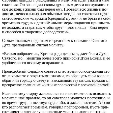
Се­ра­фим на­зи­дал при­хо­див­ших к нему, как ид­ти уз­ким пу­тем
спа­се­ния. Он за­по­ве­дал сво­им ду­хов­ным де­тям по­слу­ша­ние и
сам до кон­ца жиз­ни был ве­рен ему. Про­ве­дя всю жизнь в по­
дви­гах, непо­силь­ных для обыч­ных лю­дей, он со­ве­то­вал ид­ти
свя­то­оте­че­ским «цар­ским (сред­ним) пу­тем» и не брать на се­бя
чрез­мер­но труд­ных де­я­ний: «вы­ше ме­ры по­дви­гов при­ни­мать
не долж­но; а ста­рать­ся, чтобы друг – плоть на­ша – был ве­рен
и спо­со­бен к тво­ре­нию доб­ро­де­те­лей».
Са­мым глав­ным по­дви­гом и сред­ством к стя­жа­нию Свя­то­го
Ду­ха пре­по­доб­ный счи­тал мо­лит­ву.
«Вся­кая доб­ро­де­тель, Хри­ста ра­ди де­ла­е­мая, да­ет бла­га Ду­ха
Свя­то­го, но... мо­лит­ва бо­лее все­го при­но­сит Ду­ха Бо­жия, и ее
удоб­нее все­го вся­ко­му ис­прав­лять».
Пре­по­доб­ный Се­ра­фим со­ве­то­вал во вре­мя бо­го­слу­же­ния сто­
ять в хра­ме то с за­кры­ты­ми гла­за­ми, то об­ра­щать свой взор на
об­раз или го­ря­щую све­чу и, вы­ска­зы­вая эту мысль, пред­ла­гал
пре­крас­ное срав­не­ние жиз­ни че­ло­ве­че­ской с вос­ко­вой све­чой.
Ес­ли свя­то­му стар­цу жа­ло­ва­лись на невоз­мож­ность ис­пол­нять
мо­лит­вен­ное пра­ви­ло, то он со­ве­то­вал мо­лить­ся по­сто­ян­но: и
во вре­мя тру­да, и ше­ствуя ку­да-ли­бо, и да­же в по­сте­ли. А ес­ли
кто рас­по­ла­га­ет вре­ме­нем, го­во­рил пре­по­доб­ный, пусть при­
со­еди­ня­ет и дру­гие ду­ше­по­лез­ные мо­лит­во­сло­вия и чте­ния