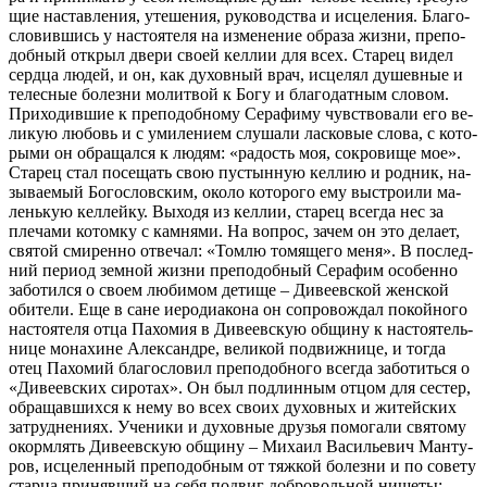
щие на­став­ле­ния, уте­ше­ния, ру­ко­вод­ства и ис­це­ле­ния. Бла­го­
сло­вив­шись у на­сто­я­те­ля на из­ме­не­ние об­ра­за жиз­ни, пре­по­
доб­ный от­крыл две­ри сво­ей кел­лии для всех. Ста­рец ви­дел
серд­ца лю­дей, и он, как ду­хов­ный врач, ис­це­лял ду­шев­ные и
те­лес­ные бо­лез­ни мо­лит­вой к Бо­гу и бла­го­дат­ным сло­вом.
При­хо­див­шие к пре­по­доб­но­му Се­ра­фи­му чув­ство­ва­ли его ве­
ли­кую лю­бовь и с уми­ле­ни­ем слу­ша­ли лас­ко­вые сло­ва, с ко­то­
ры­ми он об­ра­щал­ся к лю­дям: «ра­дость моя, со­кро­ви­ще мое».
Ста­рец стал по­се­щать свою пу­стын­ную кел­лию и род­ник, на­
зы­ва­е­мый Бо­го­слов­ским, око­ло ко­то­ро­го ему вы­стро­и­ли ма­
лень­кую кел­лей­ку. Вы­хо­дя из кел­лии, ста­рец все­гда нес за
пле­ча­ми ко­том­ку с кам­ня­ми. На во­прос, за­чем он это де­ла­ет,
свя­той сми­рен­но от­ве­чал: «Том­лю то­мя­ще­го ме­ня». В по­след­
ний пе­ри­од зем­ной жиз­ни пре­по­доб­ный Се­ра­фим осо­бен­но
за­бо­тил­ся о сво­ем лю­би­мом де­ти­ще – Ди­ве­ев­ской жен­ской
оби­те­ли. Еще в сане иеро­ди­а­ко­на он со­про­вож­дал по­кой­но­го
на­сто­я­те­ля от­ца Па­хо­мия в Ди­ве­ев­скую об­щи­ну к на­сто­я­тель­
ни­це мо­на­хине Алек­сан­дре, ве­ли­кой по­движ­ни­це, и то­гда
отец Па­хо­мий бла­го­сло­вил пре­по­доб­но­го все­гда за­бо­тить­ся о
«Ди­ве­ев­ских си­ро­тах». Он был под­лин­ным от­цом для се­стер,
об­ра­щав­ших­ся к нему во всех сво­их ду­хов­ных и жи­тей­ских
за­труд­не­ни­ях. Уче­ни­ки и ду­хов­ные дру­зья по­мо­га­ли свя­то­му
окорм­лять Ди­ве­ев­скую об­щи­ну – Ми­ха­ил Ва­си­лье­вич Ман­ту­
ров, ис­це­лен­ный пре­по­доб­ным от тяж­кой бо­лез­ни и по со­ве­ту
стар­ца при­няв­ший на се­бя по­двиг доб­ро­воль­ной ни­ще­ты;