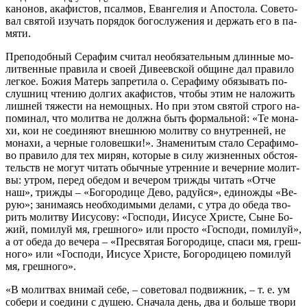
ка­но­нов, ака­фи­стов, псал­мов, Еван­ге­лия и Апо­сто­ла. Со­ве­то­
вал свя­той изу­чать по­ря­док бо­го­слу­же­ния и дер­жать его в па­
мя­ти.
Пре­по­доб­ный Се­ра­фим счи­тал необя­за­тель­ным длин­ные мо­
лит­вен­ные пра­ви­ла и сво­ей Ди­ве­ев­ской об­щине дал пра­ви­ло
лег­кое. Бо­жия Ма­терь за­пре­ти­ла о. Се­ра­фи­му обя­зы­вать по­
слуш­ниц чте­нию дол­гих ака­фи­стов, чтобы этим не на­ло­жить
лиш­ней тя­же­сти на немощ­ных. Но при этом свя­той стро­го на­
по­ми­нал, что мо­лит­ва не долж­на быть фор­маль­ной: «Те мо­на­
хи, кои не со­еди­ня­ют внеш­нюю мо­лит­ву со внут­рен­ней, не
мо­на­хи, а чер­ные го­ло­веш­ки!». Зна­ме­ни­тым ста­ло Се­ра­фи­мо­
во пра­ви­ло для тех ми­рян, ко­то­рые в си­лу жиз­нен­ных об­сто­я­
тельств не мо­гут чи­тать обыч­ные утрен­ние и ве­чер­ние мо­лит­
вы: утром, пе­ред обе­дом и ве­че­ром три­жды чи­тать «От­че
наш», три­жды – «Бо­го­ро­ди­це Де­во, ра­дуй­ся», еди­но­жды «Ве­
рую»; за­ни­ма­ясь необ­хо­ди­мы­ми де­ла­ми, с утра до обе­да тво­
рить мо­лит­ву Иису­со­ву: «Гос­по­ди, Иису­се Хри­сте, Сыне Бо­
жий, по­ми­луй мя, греш­но­го» или про­сто «Гос­по­ди, по­ми­луй»,
а от обе­да до ве­че­ра – «Пре­свя­тая Бо­го­ро­ди­це, спа­си мя, греш­
но­го» или «Гос­по­ди, Иису­се Хри­сте, Бо­го­ро­ди­цею по­ми­луй
мя, греш­но­го».
«В мо­лит­вах вни­май се­бе, – со­ве­то­вал по­движ­ник, – т. е. ум
со­бе­ри и со­еди­ни с ду­шею. Сна­ча­ла день, два и боль­ше тво­ри