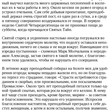
ный вы­учил на­изусть мно­го цер­ков­ных пес­но­пе­ний и вос­пе­
вал их в ча­сы ра­бо­ты в ле­су. Око­ло кел­лии он раз­вел ого­род и
устро­ил пчель­ник. Сам се­бе до­бы­вая про­пи­та­ние, пре­по­доб­
ный дер­жал очень стро­гий пост, ел один раз в сут­ки, а в сре­ду
и пят­ни­цу со­вер­шен­но воз­дер­жи­вал­ся от пи­щи. В первую
неде­лю Свя­той Че­ты­ре­де­сят­ни­цы он не при­ни­мал пи­щи до
суб­бо­ты, ко­гда при­ча­щал­ся Свя­тых Тайн.
Свя­той ста­рец в уеди­не­нии на­столь­ко ино­гда по­гру­жал­ся во
внут­рен­нюю сер­деч­ную мо­лит­ву, что по­дол­гу оста­вал­ся непо­
движ­ным, ни­че­го не слы­ша и не ви­дя во­круг. На­ве­щав­шие его
из­ред­ка пу­стын­ни­ки – схи­мо­нах Марк Мол­чаль­ник и иеро­ди­
а­кон Алек­сандр, за­став свя­то­го в та­кой мо­лит­ве, с бла­го­го­ве­
ни­ем ти­хо уда­ля­лись, чтобы не на­ру­шать его со­зер­ца­ния.
В лет­нюю жа­ру пре­по­доб­ный со­би­рал на бо­ло­те мох для удоб­
ре­ния ого­ро­да; ко­ма­ры нещад­но жа­ли­ли его, но он бла­го­душ­
но тер­пел это стра­да­ние, го­во­ря: «Стра­сти ис­треб­ля­ют­ся стра­
да­ни­ем и скор­бью, или про­из­воль­ны­ми, или по­сы­ла­е­мы­ми
Про­мыс­лом». Око­ло трех лет пре­по­доб­ный пи­тал­ся толь­ко од­
ной тра­вой сны­тью, ко­то­рая рос­ла во­круг его кел­лии. К нему
всё ча­ще ста­ли при­хо­дить, кро­ме бра­тии, ми­ряне – за со­ве­том
и бла­го­сло­ве­ни­ем. Это на­ру­ша­ло его уеди­не­ние. Ис­про­сив
бла­го­сло­ве­ние на­сто­я­те­ля, пре­по­доб­ный пре­гра­дил к се­бе до­
ступ жен­щи­нам, а за­тем и всем осталь­ным, по­лу­чив зна­ме­ние,