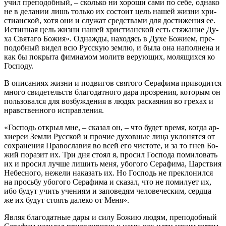
учил пре­по­доб­ный, – сколь­ко ни хо­ро­ши са­ми по се­бе, од­на­ко
не в де­ла­нии лишь толь­ко их со­сто­ит цель на­шей жиз­ни хри­
сти­ан­ской, хо­тя они и слу­жат сред­ства­ми для до­сти­же­ния ее.
Ис­тин­ная цель жиз­ни на­шей хри­сти­ан­ской есть стя­жа­ние Ду­
ха Свя­та­го Бо­жия». Од­на­жды, на­хо­дясь в Ду­хе Бо­жи­ем, пре­
по­доб­ный ви­дел всю Рус­скую зем­лю, и бы­ла она на­пол­не­на и
как бы по­кры­та фимиа­мом мо­литв ве­ру­ю­щих, мо­ля­щих­ся ко
Гос­по­ду.
В опи­са­ни­ях жиз­ни и по­дви­гов свя­то­го Се­ра­фи­ма при­во­дит­ся
мно­го сви­де­тельств бла­го­дат­но­го да­ра про­зре­ния, ко­то­рым он
поль­зо­вал­ся для воз­буж­де­ния в лю­дях рас­ка­я­ния во гре­хах и
нрав­ствен­но­го ис­прав­ле­ния.
«Гос­подь от­крыл мне, – ска­зал он, – что бу­дет вре­мя, ко­гда ар­
хи­ереи Зем­ли Рус­ской и про­чие ду­хов­ные ли­ца укло­нят­ся от
со­хра­не­ния Пра­во­сла­вия во всей его чи­сто­те, и за то гнев Бо­
жий по­ра­зит их. Три дня сто­ял я, про­сил Гос­по­да по­ми­ло­вать
их и про­сил луч­ше ли­шить ме­ня, убо­го­го Се­ра­фи­ма, Цар­ствия
Небес­но­го, неже­ли на­ка­зать их. Но Гос­подь не пре­кло­нил­ся
на прось­бу убо­го­го Се­ра­фи­ма и ска­зал, что не по­ми­лу­ет их,
ибо бу­дут учить уче­ни­ям и за­по­ве­дям че­ло­ве­че­ским, серд­ца
же их бу­дут сто­ять да­ле­ко от Ме­ня».
Яв­ляя бла­го­дат­ные да­ры и си­лу Бо­жию лю­дям, пре­по­доб­ный