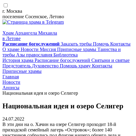
г. Москва
поселение Сосенское, Летово
Храм Архангела Михаила
в Летове
Расписание
богослужений
Заказать требы
Помочь
Контакты
О храме
Новости
Миссия
Приписные храмы
Таинства и
требы
Азы православия
Библиотека
История храма
Расписание богослужений
Святыни и святые
Предстоятель
Духовенство
Помощь храму
Контакты
Приписные храмы
Главная
Новости
Анонсы
Национальная идея и озеро Селигер
Национальная идея и озеро Селигер
24.07.2022
В эти дни на о. Хачин на озере Селигер проходит 18-й
приходской семейный лагерь «Островок»; более 140
участников собрались под флагом нашего общего дела и