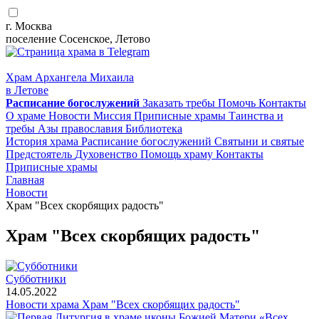
г. Москва
поселение Сосенское, Летово
Храм Архангела Михаила
в Летове
Расписание
богослужений
Заказать требы
Помочь
Контакты
О храме
Новости
Миссия
Приписные храмы
Таинства и
требы
Азы православия
Библиотека
История храма
Расписание богослужений
Святыни и святые
Предстоятель
Духовенство
Помощь храму
Контакты
Приписные храмы
Главная
Новости
Храм "Всех скорбящих радость"
Храм "Всех скорбящих радость"
Субботники
14.05.2022
Новости храма
Храм "Всех скорбящих радость"