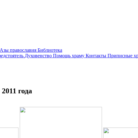
Азы православия
Библиотека
едстоятель
Духовенство
Помощь храму
Контакты
Приписные х
2011 года