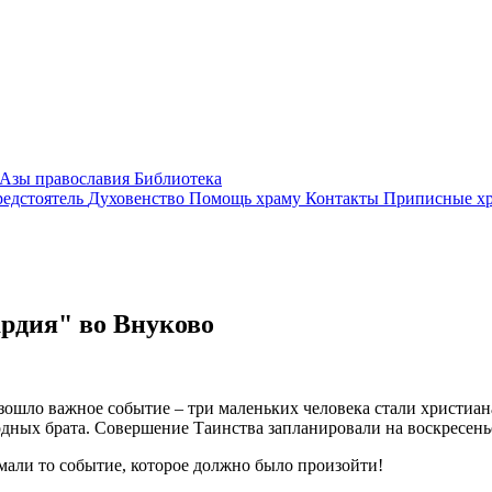
Азы православия
Библиотека
едстоятель
Духовенство
Помощь храму
Контакты
Приписные х
рдия" во Внуково
ошло важное событие – три маленьких человека стали христиана
одных брата. Совершение Таинства запланировали на воскресенье
мали то событие, которое должно было произойти!