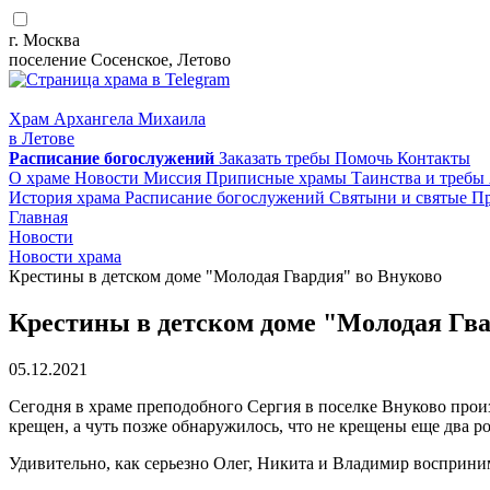
г. Москва
поселение Сосенское, Летово
Храм Архангела Михаила
в Летове
Расписание
богослужений
Заказать требы
Помочь
Контакты
О храме
Новости
Миссия
Приписные храмы
Таинства и требы
История храма
Расписание богослужений
Святыни и святые
Пр
Главная
Новости
Новости храма
Крестины в детском доме "Молодая Гвардия" во Внуково
Крестины в детском доме "Молодая Гва
05.12.2021
Сегодня в храме преподобного Сергия в поселке Внуково произ
крещен, а чуть позже обнаружилось, что не крещены еще два р
Удивительно, как серьезно Олег, Никита и Владимир восприни