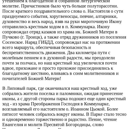
утешением к благодатной и собранной литургической
молитве. Причастников было чуть больше полуторасотни.
После краткого поздравительного слова о. Настоятеля о сути
празднуемого события, хоругвеносцы, певчие, алтарники,
духовенство и весь народ, взяв на руки мироточивую Икону
отправились крестным ходом в п. Коммунарка. Икону
сопровождал отряд казаков из храма ик. Божией Матери в
Пучково (г. Троицк), а также отряд дружинников из поселения
Сосенское. Наряд ГИБДД, сопровождал нас на протяжении
всего маршрута, обеспечивая безопасность и
беспрепятственность движения. Два километра пути с
молебным пением и в духовной радости, мы преодолели
почти за полчаса, но наш крестный ход увеличился почти
вдвое, прихожане и просто прохожие присоединялись к
благодатному шествию, вливаясь в сонм молитвенников и
почитателей Божией Матери!
В Липовый парк, где оканчивался наш крестный ход, уже
собрались жители поселка и паломники, ожидая принесение
иконы, а с другой стороны парка подошел еще один крестный
ход - из храма Преображения Господня в Коммунарке,
возглавляемый его настоятелем о. Иоанном Цьокой. Более
пятисот человек собралось вокруг иконы. В Парке стало тесно
и одновременно торжественно и радостно. Пение, чтение
Евангелия и молитв Пресвятой Богородицы, слово