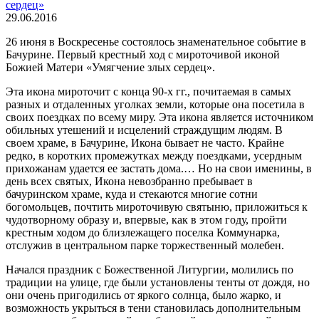
29.06.2016
26 июня в Воскресенье состоялось знаменательное событие в
Бачурине. Первый крестный ход с мироточивой иконой
Божией Матери «Умягчение злых сердец».
Эта икона мироточит с конца 90-х гг., почитаемая в самых
разных и отдаленных уголках земли, которые она посетила в
своих поездках по всему миру. Эта икона является источником
обильных утешений и исцелений страждущим людям. В
своем храме, в Бачурине, Икона бывает не часто. Крайне
редко, в коротких промежутках между поездками, усердным
прихожанам удается ее застать дома.… Но на свои именины, в
день всех святых, Икона невозбранно пребывает в
бачуринском храме, куда и стекаются многие сотни
богомольцев, почтить мироточивую святыню, приложиться к
чудотворному образу и, впервые, как в этом году, пройти
крестным ходом до близлежащего поселка Коммунарка,
отслужив в центральном парке торжественный молебен.
Начался праздник с Божественной Литургии, молились по
традиции на улице, где были установлены тенты от дождя, но
они очень пригодились от яркого солнца, было жарко, и
возможность укрыться в тени становилась дополнительным