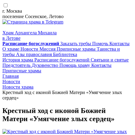
г. Москва
поселение Сосенское, Летово
Храм Архангела Михаила
в Летове
Расписание
богослужений
Заказать требы
Помочь
Контакты
О храме
Новости
Миссия
Приписные храмы
Таинства и
требы
Азы православия
Библиотека
История храма
Расписание богослужений
Святыни и святые
Предстоятель
Духовенство
Помощь храму
Контакты
Приписные храмы
Главная
Новости
Новости храма
Крестный ход с иконой Божией Матери «Умягчение злых
сердец»
Крестный ход с иконой Божией
Матери «Умягчение злых сердец»