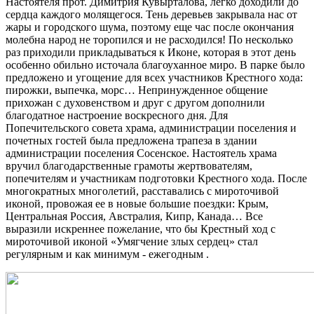
Настоятеля прот. Димитрия Кувырталова, легко доходили до
сердца каждого молящегося. Тень деревьев закрывала нас от
жары и городского шума, поэтому еще час после окончания
молебна народ не торопился и не расходился! По несколько
раз приходили прикладываться к Иконе, которая в этот день
особенно обильно источала благоуханное миро. В парке было
предложено и угощение для всех участников Крестного хода:
пирожки, выпечка, морс… Непринужденное общение
прихожан с духовенством и друг с другом дополнили
благодатное настроение воскресного дня. Для
Попечительского совета храма, администрации поселения и
почетных гостей была предложена трапеза в здании
администрации поселения Сосенское. Настоятель храма
вручил благодарственные грамоты жертвователям,
попечителям и участникам подготовки Крестного хода. После
многократных многолетий, расставались с мироточивой
иконой, провожая ее в новые большие поездки: Крым,
Центральная Россия, Австралия, Кипр, Канада… Все
выразили искреннее пожелание, что бы Крестный ход с
мироточивой иконой «Умягчение злых сердец» стал
регулярным и как минимум - ежегодным .