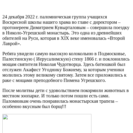
24 декабря 2022 г. паломническая группа учащихся
Воскресной школы нашего храма во главе с директором –
протоиереем Димитрием Кувырталовым – совершила поездку
в Николо-Угрешский монастырь. Это одна из древнейших
обителей на Руси, которая в ХIХ веке именовалась «Второй
Лаврой».
Ребята увидели самую высокую колокольню в Подмосковье,
Палестинскую ( Иерусалимскую) стену 1866 г. и поклонились
мощам святителя Николая Чудотворца. Здесь батюшкой был
отслужен Акафист Угоднику Божиему, за которым ученики
молились этому великому святому. Затем все приложились к
раке с мощами преподобного Пимена Угрешского.
После молитвы дети с удовольствием покормили животных в
местном зоопарке. И только потом пошли есть сами.
Паломникам очень понравилась монастырская трапеза –
особенно вкусным был борщ!!!