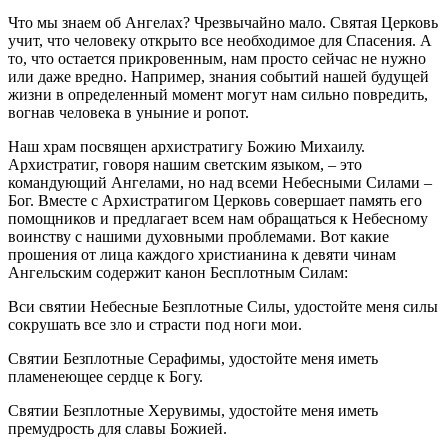
Что мы знаем об Ангелах? Чрезвычайно мало. Святая Церковь
учит, что человеку открыто все необходимое для Спасения. А
то, что остается прикровенным, нам просто сейчас не нужно
или даже вредно. Например, знания событий нашей будущей
жизни в определенный момент могут нам сильно повредить,
вогнав человека в уныние и ропот.
Наш храм посвящен архистратигу Божию Михаилу.
Архистратиг, говоря нашим светским языком, – это
командующий Ангелами, но над всеми Небесными Силами –
Бог. Вместе с Архистратигом Церковь совершает память его
помощников и предлагает всем нам обращаться к Небесному
воинству с нашими духовными проблемами. Вот какие
прошения от лица каждого христианина к девяти чинам
Ангельским содержит канон Бесплотным Силам:
Вси святии Небесные Безплотные Силы, удостойте меня силы
сокрушать все зло и страсти под ноги мои.
Святии Безплотные Серафимы, удостойте меня иметь
пламенеющее сердце к Богу.
Святии Безплотные Херувимы, удостойте меня иметь
премудрость для славы Божией.