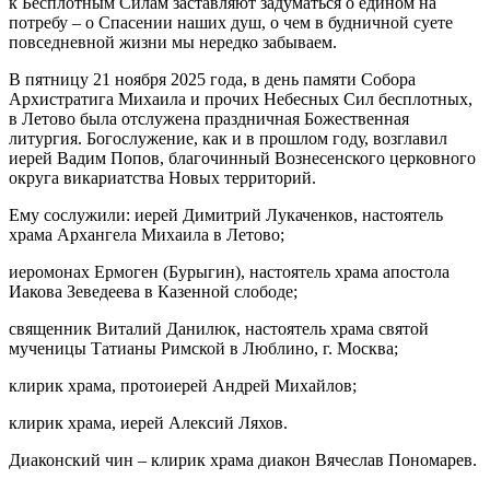
к Бесплотным Силам заставляют задуматься о едином на
потребу – о Спасении наших душ, о чем в будничной суете
повседневной жизни мы нередко забываем.
В пятницу 21 ноября 2025 года, в день памяти Собора
Архистратига Михаила и прочих Небесных Сил бесплотных,
в Летово была отслужена праздничная Божественная
литургия. Богослужение, как и в прошлом году, возглавил
иерей Вадим Попов, благочинный Вознесенского церковного
округа викариатства Новых территорий.
Ему сослужили: иерей Димитрий Лукаченков, настоятель
храма Архангела Михаила в Летово;
иеромонах Ермоген (Бурыгин), настоятель храма апостола
Иакова Зеведеева в Казенной слободе;
священник Виталий Данилюк, настоятель храма святой
мученицы Татианы Римской в Люблино, г. Москва;
клирик храма, протоиерей Андрей Михайлов;
клирик храма, иерей Алексий Ляхов.
Диаконский чин – клирик храма диакон Вячеслав Пономарев.