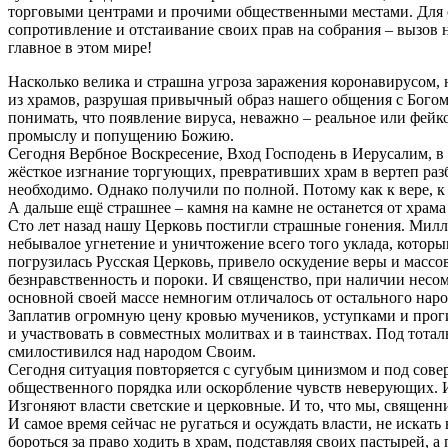
торговыми центрами и прочими общественными местами. Для св
сопротивление и отстаивание своих прав на собрания – вызов н
главное в этом мире!
Насколько велика и страшна угроза заражения коронавирусом,
из храмов, разрушая привычный образ нашего общения с Богом 
понимать, что появление вируса, неважно – реальное или фейко
промыслу и попущению Божию.
Сегодня Вербное Воскресение, Вход Господень в Иерусалим, в
жёсткое изгнание торгующих, превративших храм в вертеп разб
необходимо. Однако получили по полной. Потому как к вере, 
А дальше ещё страшнее – камня на камне не останется от храма 
Сто лет назад нашу Церковь постигли страшные гонения. Мил
небывалое угнетение и уничтожение всего того уклада, которы
погрузилась Русская Церковь, привело оскудение веры и массо
безнравственность и пороки. И священство, при наличии несо
основной своей массе немногим отличалось от остального наро
Заплатив огромную цену кровью мучеников, уступками и проги
и участвовать в совместных молитвах и в таинствах. Под тота
смилостивился над народом Своим.
Сегодня ситуация повторяется с сугубым цинизмом и под сове
общественного порядка или оскорбление чувств неверующих.
Изгоняют власти светские и церковные. И то, что мы, священни
И самое время сейчас не ругаться и осуждать власти, не иска
бороться за право ходить в храм, подставляя своих пастырей, а