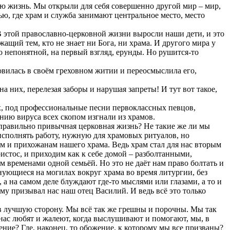
свою жизнь. Мы открыли для себя совершенно другой мир – мир,
ю, где храм и служба занимают центральное место, место
В этой православно-церковной жизни выросли наши дети, и это
ащий тем, кто не знает ни Бога, ни храма. И другого мира у
-то непонятной, на первый взгляд, ерунды. Но рушится-то
овилась в своём греховном житии и переосмыслила его,
 них, перелезая заборы и нарушая запреты! И тут вот такое,
х, под профессиональные песни первоклассных певцов,
ению вируса всех скопом изгнали из храмов.
ша правильно привычная церковная жизнь? Не такие же ли мы
исполнять работу, нужную для храмовых ритуалов, но
м и прихожанам нашего храма. Ведь храм стал для нас вторым
истос, и приходим как к себе домой – разболтанными,
м временами одной семьёй. Но это не даёт нам право болтать и
снующиеся на могилах вокруг храма во время литургии, без
, а на самом деле блуждают где-то мыслями или глазами, а то и
ему призывал нас наш отец Василий. И ведь всё это только
в лучшую сторону. Мы всё так же грешны и порочны. Мы так
 нас любят и жалеют, когда выслушивают и помогают, мы, в
ние? Где, наконец, то обожение, к которому мы все призваны?