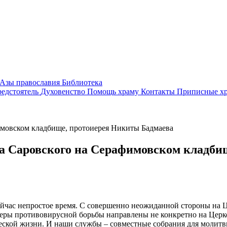
Азы православия
Библиотека
едстоятель
Духовенство
Помощь храму
Контакты
Приписные х
имовском кладбище, протоиерея Никиты Бадмаева
а Саровского на Серафимовском кладби
ейчас непростое время. С совершенно неожиданной стороны на 
ы противовирусной борьбы направлены не конкретно на Церков
еской жизни. И наши службы – совместные собрания для молитв