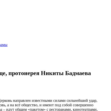
рамы
ще, протоиерея Никиты Бадмаева
Церковь направлен известными силами сильнейший удар,
ь, а на всё общество, и имеют под собой совершенно
ы – идут общим «пакетом» с ресторанами, кинотеатрами,