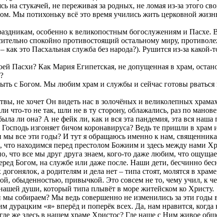
сь на стукачей, не переживая за родных, не ломая из-за этого 
гом. Мы потихоньку всё это время учились жить церковной жизнь
раздникам, особенно к великопостным богослужениям и Пасхе. 
носительно спокойно противостоящий остальному миру, противолеж
 – как это Пасхальная служба без народа?). Рушится из-за какой
оей Пасхи? Как Мария Египетская, не допущенная в храм, остан
?
ть с Богом. Мы любим храм и службы и сейчас готовы рваться на
вы, не хочет Он видеть нас в золочёных и великолепных храма
и что-то не так, шли не в ту сторону, облажались, раз по манов
была ли она? А не фейк ли, как и вся эта пандемия, эта вся на
Господь изгоняет бичом коронавируса? Ведь те пришли в храм 
 мы все эти годы? И тут я обращаюсь именно к нам, священника
х, что находимся перед престолом Божиим и здесь между нами Хр
, что все мы друг друга знаем, кого-то даже любим, что ощущае
я перед Богом, на службе или даже после. Наши дети, бесчинно бе
догонялок, а родителям и дела нет – типа стоят, молятся в храме
мой, обыденностью, привычкой. Это совсем не то, чему учил, к ч
 нашей души, который типа плывёт в море житейском ко Христу.
 мы собираем? Мы ведь совершенно не изменились за эти годы 
м дурацким «я» вперёд и поперёк всех. Да, нам нравится, когда
где же здесь в нашем храме Христос? Где наше с Ним живое обще