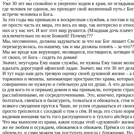
Уже 30 лет мы спокойно и уверенно ходим в храм, не оглядывая
где человек не одинок, но проходит свой жизненный путь с Бо
встречи человека и Бога.
За эти годы мы привыкли к воскресным службам, к постам и п
не просто часть их мира, это весь их мир, так интересно и от
них и у нас нет. И вот этот мир рушится. (Младшая дочь плачет
исключительно по воле Божией! Почему???
Мы, несомненно, должны задуматься: за что нас Бог лишает Св
перезагрузилась, по-нашему, так и мы должны понять – за что??
Мы же вроде как верующие, молящиеся, постящиеся, хотящие бы
от своих, от Бога – сидеть по домам!
Значит, неугодны Ему наши службы, не нужны Ему такие молит
вдыхать дорогущий афонский ладан. Значит, мы эти 30 лет делал
И тут надо нам дать трезвую оценку своей духовной жизни – а 
торжники и менялы, занимающие пространство храма, которых 
совершенно не нужную и гибельную для их души. А что делали
(а для кого-то и первым) домом и мы привыкли, потеряли стра
расслабленными, не сосредоточенными. Это, конечно, прекрасно
болтаться, смеяться и балагурить, толкаться и обижаться, сто
всякого смущения прутся к Чаше, не успев отдышаться от своих 
просто треплются с соседкой о том о сём. И ведь это стало нор
видимая внешняя часть того распущенного и тухлого айсберга
Что мы выносим из храма, какие плоды этой «духовной» жизни
же не любим и осуждаем, обижаемся и обижаем. Прёмся со свои
общем-то, и сами можем так поступать иногда с ближними. Но 