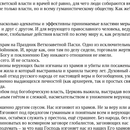
етской власти и врачей всё равно, для чего люди собираются в
е только власти, но и всему гуманистическому обществу. Как же!
 насколько адекватны и эффективны принимаемые властями меры 
и друг с другом. И для верующего православного человека, вед
вое, глобальные действия властей по всему миру и, как результат
 храм на Праздник Ветхозаветной Пасхи. Одно из исключительн
ойников. И, вроде как, они там по делу сидели, торговали жер
к Богу и поклонению Ему никакого отношения не имели.
сего. И не осталось.
лионы верующих были изгнаны из храмов и убиты или посажены
м жила и который выстраивала и хранила тысячу лет. Духовный 
вый отход русского народа от настоящей веры и богообщения, ух
мненно выдающихся личностей (как архиереев, так и простых с
да.
бом под богоборческую власть, Церковь выжила, выстрадав воз
льным гнётом и слежкой, насмехательством и унижением верующие
ршенно другим соусом. Нас изгоняют из храмов. Не за веру или
 Изгоняют под предлогом гуманным и понятным всем и верующи
ки, остаёмся служить у престола, ещё страшнее. Без народа, без
ть виноватых во всемирном заговоре глобалистов, загоняющих н
 подумать – за что наш Господь изгоняет нас из наших Его храмов