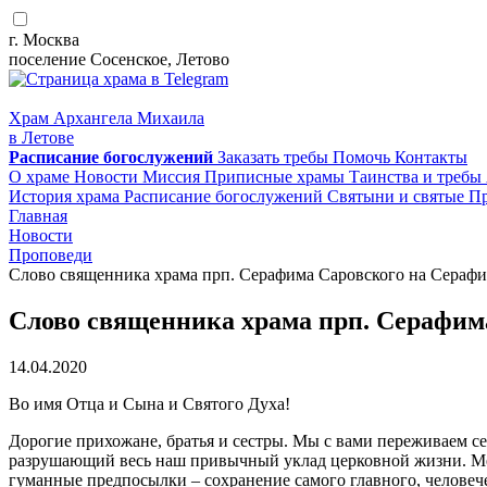
г. Москва
поселение Сосенское, Летово
Храм Архангела Михаила
в Летове
Расписание
богослужений
Заказать требы
Помочь
Контакты
О храме
Новости
Миссия
Приписные храмы
Таинства и требы
История храма
Расписание богослужений
Святыни и святые
Пр
Главная
Новости
Проповеди
Слово священника храма прп. Серафима Саровского на Сераф
Слово священника храма прп. Серафим
14.04.2020
Во имя Отца и Сына и Святого Духа!
Дорогие прихожане, братья и сестры. Мы с вами переживаем с
разрушающий весь наш привычный уклад церковной жизни. Мер
гуманные предпосылки – сохранение самого главного, человеч