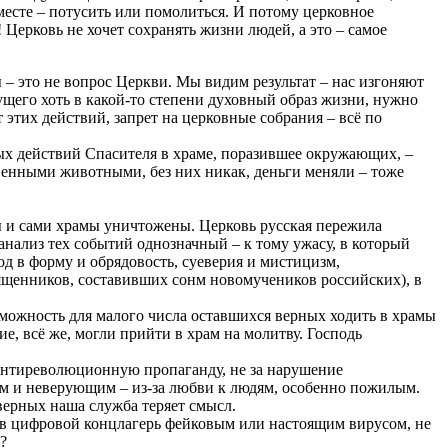
месте – потусить или помолиться. И потому церковное
 Церковь не хочет сохранять жизни людей, а это – самое
– это не вопрос Церкви. Мы видим результат – нас изгоняют
ущего хоть в какой-то степени духовный образ жизни, нужно
 этих действий, запрет на церковные собрания – всё по
ых действий Спасителя в храме, поразившее окружающих, –
твенными животными, без них никак, деньги меняли – тоже
 и сами храмы уничтожены. Церковь русская пережила
анализ тех событий однозначный – к тому ужасу, в который
од в форму и обрядовость, суеверия и мистицизм,
вященников, составивших сонм новомучеников российских), в
можность для малого числа оставшихся верных ходить в храмы
, всё же, могли прийти в храм на молитву. Господь
 антиреволюционную пропаганду, не за нарушение
м и неверующим – из-за любви к людям, особенно пожилым.
 верных наша служба теряет смысл.
ас в цифровой концлагерь фейковым или настоящим вирусом, не
?