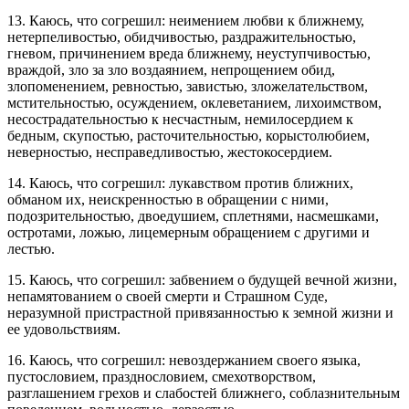
13. Каюсь, что согрешил: неимением любви к ближнему,
нетерпеливостью, обидчивостью, раздражительностью,
гневом, причинением вреда ближнему, неуступчивостью,
враждой, зло за зло воздаянием, непрощением обид,
злопоменением, ревностью, завистью, зложелательством,
мстительностью, осуждением, оклеветанием, лихоимством,
несострадательностью к несчастным, немилосердием к
бедным, скупостью, расточительностью, корыстолюбием,
неверностью, несправедливостью, жестокосердием.
14. Каюсь, что согрешил: лукавством против ближних,
обманом их, неискренностью в обращении с ними,
подозрительностью, двоедушием, сплетнями, насмешками,
остротами, ложью, лицемерным обращением с другими и
лестью.
15. Каюсь, что согрешил: забвением о будущей вечной жизни,
непамятованием о своей смерти и Страшном Суде,
неразумной пристрастной привязанностью к земной жизни и
ее удовольствиям.
16. Каюсь, что согрешил: невоздержанием своего языка,
пустословием, празднословием, смехотворством,
разглашением грехов и слабостей ближнего, соблазнительным