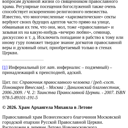
вопросам духовной жизни со священником православного
храма. Регулярные посещения богослужений также очень
способствует искоренению религиозного невежества.
Известно, что многочисленные «харизматические» секты
вербуют своих будущих адептов часто прямо на улице,
обманывая их тем, что они, мол, тоже «православные» и
зазывая их на какую-нибудь «вечерю любви», семинар,
дискуссию и т. д. Исключить попадание в рабство к тому или
иному гуру поможет твердое знание догматов православной
веры и духовный опыт, приобретаемый только в стенах
Церкви.
[1]
Инфернальный (от
лат
. инферналис – подземный) –
принадлежащий к преисподней, адский.
Цит. по:
Справочник православного человека / [ред.-сост.
Пономарев Вячеслав]. - Москва : Даниловский благовестник,
2006-2009. / Ч. 2: Таинства Православной Церкви. - 2007. ISBN
978-5-89101-191-5
© 2026. Храм Архангела Михаила в Летове
Православный храм Вознесенского благочиния Московской
городской епархии Русской Православной Церкви.
Расположен в деревне Летово Новомосковского