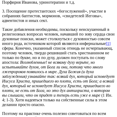
Порфирия Иванова, уринотерапии и т.д.
3. Посещение протестантских «богослужений», участие в
собраниях баптистов, мормонов, «свидетелей Иеговы»,
адвентистов и иных сект.
Такие добавления необходимы, поскольку неискушенный в
религиозных вопросах человек, начавший по зову сердца свои
духовные поиски, может столкнуться с духовностью совсем
иного рода, источником которой являются инфернальные
[1]
сферы. Конечно, указанный список отнюдь не исчерпывающ,
поэтому человек, твердо решивший стать христианином не
только по букве, но и по духу, должен поступать по слову
апостола:
Возлюбленные! не всякому духу верьте, но
испытывайте духов, от Бога ли они, потому что много
лжепророков появилось в мире. Духа Божия (и духа
заблуждения) узнавайте так: всякий дух, который исповедует
Иисуса Христа, пришедшего во плоти, есть от Бога; а всякий
дух, который не исповедует Иисуса Христа, пришедшего во
плоти, не есть от Бога, но это дух антихриста, о котором
вы слышали, что он придет и теперь есть уже в мире
(1 Ин.
4; 1-3). Хотя надеяться только на собственные силы в этом
делании просто опасно.
Поэтому на практике очень полезно советоваться по всем