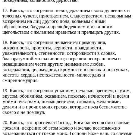
поведением, вольностью, дерзостью.
17. Каюсь, что согрешил: невоздержанием своих душевных и
телесных чувств, пристрастием, сладострастием, нескромным
воззрением на лиц другого пола, вольным с ними
обращением, блудом и прелюбодеянием и излишним
щегольством с желанием нравиться и прельщать других.
18. Каюсь, что согрешил неимением прямодушия,
искренности, простоты, верности, правдивости,
уважительности, степенности, осторожности в словах,
благоразумной молчаливости; согрешил неохранением и
незащищением чести других; неимением: любви,
воздержания, целомудрия, скромности в словах и поступках,
чистоты сердца, нестяжательности, милосердия и
смиренномудрия.
19. Каюсь, что согрешил унынием, печалью, зрением, слухом,
вкусом, обонянием, осязанием, похотью, нечистотой и всеми
моими чувствами, помышлениями, словами, желаниями,
делами и в прочих моих грехах, которые из-за беспамятства
своего я не помянул.
20. Каюсь, что прогневал Господа Бога нашего всеми своими
грехами, искренно об этом жалею и желаю всевозможно
воздерживаться от грехов моих. Господи Боже наш, со слезами