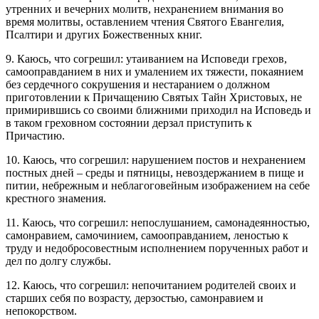
утренних и вечерних молитв, нехранением внимания во
время молитвы, оставлением чтения Святого Евангелия,
Псалтири и других Божественных книг.
9. Каюсь, что согрешил: утаиванием на Исповеди грехов,
самооправданием в них и умалением их тяжести, покаянием
без сердечного сокрушения и нестаранием о должном
приготовлении к Причащению Святых Тайн Христовых, не
примирившись со своими ближними приходил на Исповедь и
в таком греховном состоянии дерзал приступить к
Причастию.
10. Каюсь, что согрешил: нарушением постов и нехранением
постных дней – среды и пятницы, невоздержанием в пище и
питии, небрежным и неблагоговейным изображением на себе
крестного знамения.
11. Каюсь, что согрешил: непослушанием, самонадеянностью,
самонравием, самочинием, самооправданием, леностью к
труду и недобросовестным исполнением порученных работ и
дел по долгу службы.
12. Каюсь, что согрешил: непочитанием родителей своих и
старших себя по возрасту, дерзостью, самонравием и
непокорством.