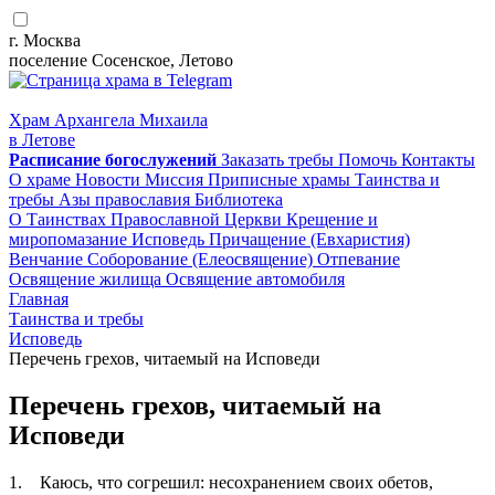
г. Москва
поселение Сосенское, Летово
Храм Архангела Михаила
в Летове
Расписание
богослужений
Заказать требы
Помочь
Контакты
О храме
Новости
Миссия
Приписные храмы
Таинства и
требы
Азы православия
Библиотека
О Таинствах Православной Церкви
Крещение и
миропомазание
Исповедь
Причащение (Евхаристия)
Венчание
Соборование (Елеосвящение)
Отпевание
Освящение жилища
Освящение автомобиля
Главная
Таинства и требы
Исповедь
Перечень грехов, читаемый на Исповеди
Перечень грехов, читаемый на
Исповеди
1. Каюсь, что согрешил: несохранением своих обетов,