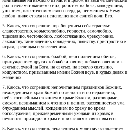
изливаемые на каждого из нас и в целом на весь человеческий
род и непамятованием о них, ропотом на Бога, малодушием,
унынием, ожесточением своего сердца, неимением к Нему
любви, ниже страха и неисполнением святой воли Его.
5. Каюсь, что согрешил: порабощением себя страстям:
сладострастию, корыстолюбию, гордости, самолюбию,
тщеславию, честолюбию, любостяжанию, чревоугодию,
лакомству, тайноядению, объядению, пьянству, пристрастию к
играм, зрелищам и увеселениям.
6. Каюсь, что согрешил: божбой, неисполнением обетов,
принуждением других к божбе и клятве, неблагоговением к
святыне, хулой на Бога, на святых, на всякую святыню,
кощунством, призыванием имени Божия всуе, в худых делах и
желаниях.
7. Каюсь, что согрешил: непочитанием праздников Божиих,
нехождением в храм Божий по лености и по нерадению,
неблагоговейным стоянием в храме Божьем, разговорами,
смехом, невниманием к чтению и пению, рассеянностью ума,
блужданием мыслей, хождением по храму во время
богослужения, преждевременными уходами из храма; в
нечистоте приходил в храм и прикасался к святыням его.
8. Каюсь, что согрешил: нерадением к молитве, оставлением