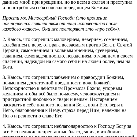
данных мной при крещении, но во всем я солгал и преступил
и непотребным себя соделал перед лицем Божиим.
Прости мя, Милосердный Господи (это прошение
повторяется священником от лица исповедников после
каждого «каюсь». Они же повторяют это «про себя»).
2. Каюсь, что согрешил: маловерием, неверием, сомнением,
колебанием в вере, от врага всеваемым против Бога и Святой
Церкви, самомнением и вольным мнением, суеверием,
гаданием, самонадеянностью, нерадением, отчаянием в своем
спасении, надеждой на самого себя и на людей более, чем на
Бога.
3. Каюсь, что согрешил: забвением о правосудии Божием,
неимением достаточной преданности воле Божией.
Непокорностью к действиям Промысла Божия, упорным
желанием чтобы всё было по-моему, человекоугодием и
пристрастной любовью к твари и вещам. Нестаранием
раскрыть в себе полного познания Бога, воли Его, веры в
Него, благоволения к Нему, страха перед Ним, надежды на
Него и ревности о славе Его.
4. Каюсь, что согрешил: неблагодарностью к Господу Богу за
все Его великие непрестанные благодеяния, в изобилии