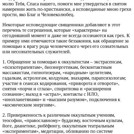
молю Тебя, Спаса нашего, помоги мне утвердиться в святом
намерении жить по-христиански, а исповеданные мною грехи
прости, яко Благ и Человеколюбец.
Некоторые исповедующие священники добавляют в этот
перечень те согрешения, которые «характерны» на
сегодняшний момент и даже не всегда осознаются как грех. К
примеру ими отмечаются такие беззакония, как обращение за
помощью к врагу рода человеческого через его сознательных
или несознательных служителей.
1. Обращение за помощью к оккультистам – экстрасенсам,
«психотерапевтам», биоэнергетикам, бесконтактным
массажистам, гипнотизерам, «народным» целителям,
гадалкам, астрологам, колдунам, знахарям, парапсихологам;
участие в сеансах кодирования, «приворота и отворота»,
снятия «порчи и сглаза», спиритизма и «расширения
сознания»; выход в «астрал», контакты с НЛО,
«инопланетянами» и «высшим разумом», подключения к
«космическим энергиям».
2. Приверженность к различным оккультным учениям,
теософии, «православному» буддизму, восточным культам,
йоге, дианетике, рибёфингу, оккультным театральным
«экспериментам», медитации, обливанию по системе