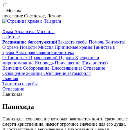
г. Москва
поселение Сосенское, Летово
Храм Архангела Михаила
в Летове
Расписание
богослужений
Заказать требы
Помочь
Контакты
О храме
Новости
Миссия
Приписные храмы
Таинства и
требы
Азы православия
Библиотека
О Таинствах Православной Церкви
Крещение и
миропомазание
Исповедь
Причащение (Евхаристия)
Венчание
Соборование (Елеосвящение)
Отпевание
Освящение жилища
Освящение автомобиля
Главная
Таинства и требы
Отпевание
Панихида
Панихида
Панихиды, совершение которых начинается почти сразу после
смерти христианина, имеют огромное значение для его души.
В соответствии с вероучением Православной Церкви,