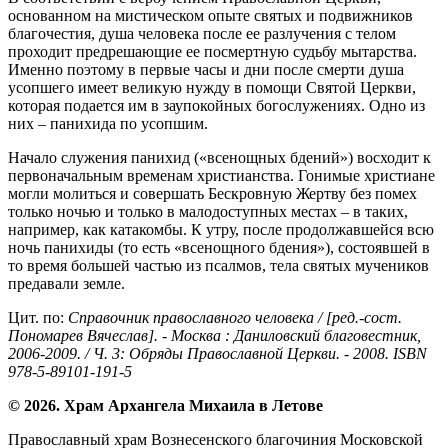
основанном на мистическом опыте святых и подвижников
благочестия, душа человека после ее разлучения с телом
проходит предрешающие ее посмертную судьбу мытарства.
Именно поэтому в первые часы и дни после смерти душа
усопшего имеет великую нужду в помощи Святой Церкви,
которая подается им в заупокойных богослужениях. Одно из
них – панихида по усопшим.
Начало служения панихид («всенощных бдений») восходит к
первоначальным временам христианства. Гонимые христиане
могли молиться и совершать Бескровную Жертву без помех
только ночью и только в малодоступных местах – в таких,
например, как катакомбы. К утру, после продолжавшейся всю
ночь панихиды (то есть «всенощного бдения»), состоявшей в
то время большей частью из псалмов, тела святых мучеников
предавали земле.
Цит. по:
Справочник православного человека / [ред.-сост.
Пономарев Вячеслав]. - Москва : Даниловский благовестник,
2006-2009. / Ч. 3: Обряды Православной Церкви. - 2008. ISBN
978-5-89101-191-5
© 2026. Храм Архангела Михаила в Летове
Православный храм Вознесенского благочиния Московской