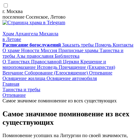
г. Москва
поселение Сосенское, Летово
Храм Архангела Михаила
в Летове
Расписание
богослужений
Заказать требы
Помочь
Контакты
О храме
Новости
Миссия
Приписные храмы
Таинства и
требы
Азы православия
Библиотека
О Таинствах Православной Церкви
Крещение и
миропомазание
Исповедь
Причащение (Евхаристия)
Венчание
Соборование (Елеосвящение)
Отпевание
Освящение жилища
Освящение автомобиля
Главная
Таинства и требы
Отпевание
Самое значимое поминовение из всех существующих
Самое значимое поминовение из всех
существующих
Поминовение усопших на Литургии по своей значимости,