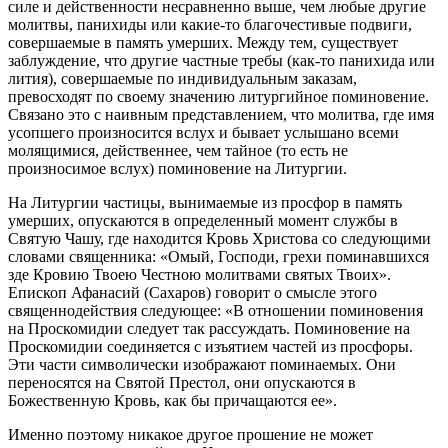
силе и действенности несравненно выше, чем любые другие
молитвы, панихиды или какие-то благочестивые подвиги,
совершаемые в память умерших. Между тем, существует
заблуждение, что другие частные требы (как-то панихида или
лития), совершаемые по индивидуальным заказам,
превосходят по своему значению литургийное поминовение.
Связано это с наивным представлением, что молитва, где имя
усопшего произносится вслух и бывает услышано всеми
молящимися, действеннее, чем тайное (то есть не
произносимое вслух) поминовение на Литургии.
На Литургии частицы, вынимаемые из просфор в память
умерших, опускаются в определенный момент службы в
Святую Чашу, где находится Кровь Христова со следующими
словами священника: «Омый, Господи, грехи поминавшихся
зде Кровию Твоею Честною молитвами святых Твоих».
Епископ Афанасий (Сахаров) говорит о смысле этого
священнодействия следующее: «В отношении поминовения
на Проскомидии следует так рассуждать. Поминовение на
Проскомидии соединяется с изъятием частей из просфоры.
Эти части символически изображают поминаемых. Они
переносятся на Святой Престол, они опускаются в
Божественную Кровь, как бы причащаются ее».
Именно поэтому никакое другое прошение не может