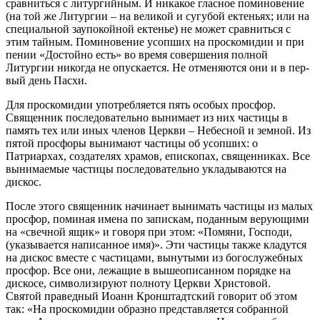
сравниться с литургийным. И никакое гласное поминовение
(на той же Литургии – на великой и сугубой ектеньях; или на
специальной заупокойной ектенье) не может сравниться с
этим тайным. Поминовение усопших на проскомидии и при
пении «Достойно есть» во время совершения полной
Литургии никогда не опускается. Не отменяются они и в пер­
вый день Пасхи.
Для проскомидии употребляется пять особых просфор.
Священник последовательно вынимает из них частицы в
память тех или иных членов Церкви – Небесной и земной. Из
пятой просфоры вынимают частицы об усопших: о
Патриархах, создателях храмов, епископах, священниках. Все
вынимаемые частицы последовательно укладываются на
дискос.
После этого священник начинает вынимать частицы из малых
просфор, поминая имена по запискам, поданным верующими
на «свечной ящик» и говоря при этом: «Помяни, Господи,
(указывается написанное имя)». Эти частицы также кладутся
на дискос вместе с частицами, вынутыми из богослужебных
просфор. Все они, лежащие в вышеописанном порядке на
дискосе, символизируют полноту Церкви Христовой.
Святой праведный Иоанн Кронштадтский говорит об этом
так: «На проскомидии образно представляется собранной