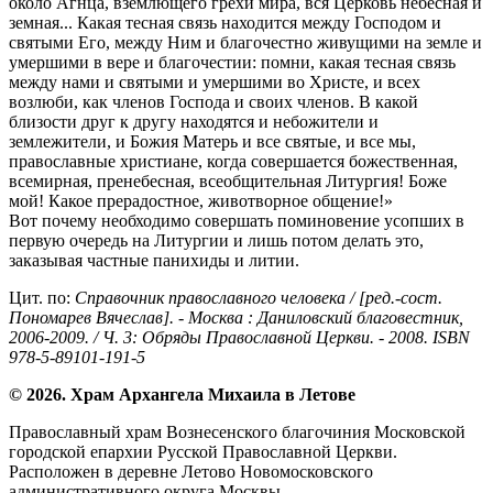
около Агнца, вземлющего грехи мира, вся Церковь небесная и
земная... Какая тесная связь находится между Господом и
святыми Его, между Ним и благочестно живущими на земле и
умершими в вере и благочестии: помни, какая тесная связь
между нами и святыми и умершими во Христе, и всех
возлюби, как членов Господа и своих членов. В какой
близости друг к другу находятся и небожители и
землежители, и Божия Матерь и все святые, и все мы,
православные христиане, когда совершается божественная,
всемирная, пренебесная, всеобщительная Литургия! Боже
мой! Какое прерадостное, животворное общение!»
Вот почему необходимо совершать поминовение усопших в
первую очередь на Литургии и лишь потом делать это,
заказывая частные панихиды и литии.
Цит. по:
Справочник православного человека / [ред.-сост.
Пономарев Вячеслав]. - Москва : Даниловский благовестник,
2006-2009. / Ч. 3: Обряды Православной Церкви. - 2008. ISBN
978-5-89101-191-5
© 2026. Храм Архангела Михаила в Летове
Православный храм Вознесенского благочиния Московской
городской епархии Русской Православной Церкви.
Расположен в деревне Летово Новомосковского
административного округа Москвы.